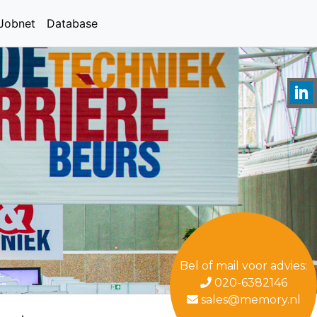
Jobnet
Database
Bel of mail voor advies:
020-6382146
sales@memory.nl