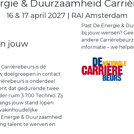
rgie & Duurzaamheid Carriè
16 & 17 april 2027 | RAI Amsterdam
Past De Energie & Du
bij jouw wensen? Geen
andere Carrièrebeurze
en jouw
informatie – we helpe
arrièrebeurs is dé
uw doelgroepen in contact
ièrebeurs is onderdeel
ment dat gedurende twee
 ruim 3.700 Technici. Zij
angs jouw stand lopen
 vakinhoudelijke
De Energie & Duurzaamheid
ng talent te werven en